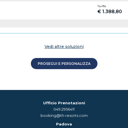
Tariffa
€ 1.388,80
Vedi altre soluzioni
PROSEGUI E PERSONALIZZA
Ufficio Prenotazioni
049.2956411
booking@th-resorts.com
Padova