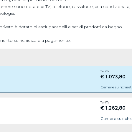
 camere sono dotate di TV, telefono, cassaforte, aria condizionata,
pologia.
privato è dotato di asciugacapelli e set di prodotti da bagno.
mento su richiesta e a pagamento.
Tariffa
€ 1.073,80
Camere su richies
Tariffa
€ 1.262,80
Camere su richi