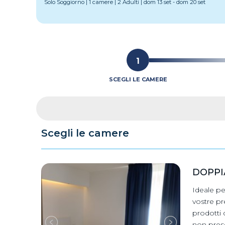
Solo Soggiorno
|
1 camere
|
2 Adulti
|
dom 13 set
-
dom 20 set
1
SCEGLI LE CAMERE
Scegli le camere
DOPPI
Ideale pe
vostre pr
prodotti d
non prese