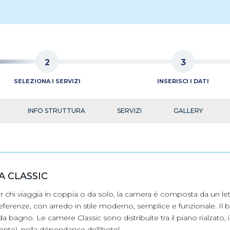
2
3
SELEZIONA I SERVIZI
INSERISCI I DATI
INFO STRUTTURA
SERVIZI
GALLERY
A CLASSIC
r chi viaggia in coppia o da solo, la camera è composta da un let
eferenze, con arredo in stile moderno, semplice e funzionale. Il b
a bagno. Le camere Classic sono distribuite tra il piano rialzato, il
nte), nella dépendance dell'hotel.