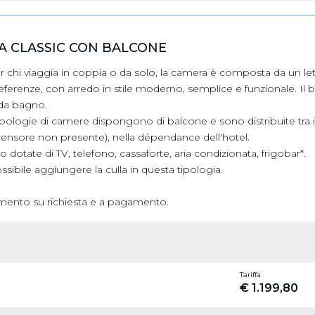
A CLASSIC CON BALCONE
r chi viaggia in coppia o da solo, la camera è composta da un let
eferenze, con arredo in stile moderno, semplice e funzionale. Il b
 da bagno.
pologie di camere dispongono di balcone e sono distribuite tra il pia
censore non presente), nella dépendance dell'hotel.
o dotate di TV, telefono, cassaforte, aria condizionata, frigobar*.
sibile aggiungere la culla in questa tipologia.
mento su richiesta e a pagamento.
Tariffa
€ 1.199,80