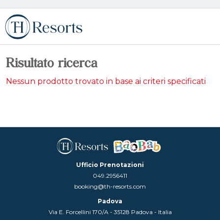
Risultato ricerca
Nessun prodotto trovato in base ai criteri specificati
Ufficio Prenotazioni
049.2956411
booking@th-resorts.com
Padova
Via E. Forcellini 170/A - 35128 Padova - Italia