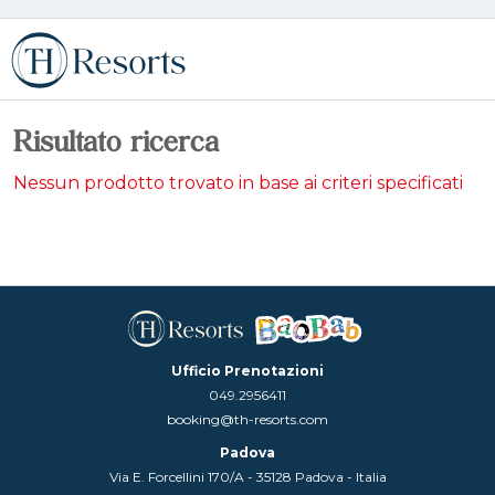
Risultato ricerca
Nessun prodotto trovato in base ai criteri specificati
Ufficio Prenotazioni
049.2956411
booking@th-resorts.com
Padova
Via E. Forcellini 170/A - 35128 Padova - Italia